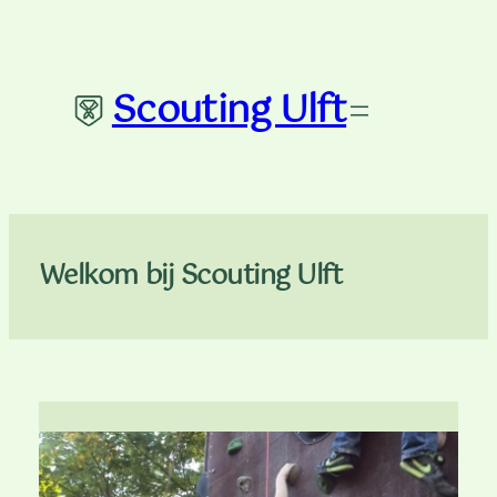
Ga
naar
de
Scouting Ulft
inhoud
Welkom bij Scouting Ulft