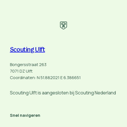
Scouting Ulft
Bongersstraat 263
7071 DZ Ulft
Coordinaten: N 51.882021 E 6.386651
Scouting Ulft is aangesloten bij Scouting Nederland
Snel navigeren