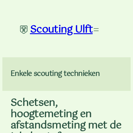
Ga
naar
de
Scouting Ulft
inhoud
Enkele scouting technieken
Schetsen,
hoogtemeting en
afstandsmeting met de