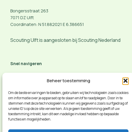
Bongersstraat 263
7071 DZ Ulft
Coordinaten: N 51.882021 E 6.386651
Scouting Ulft is aangesloten bij Scouting Nederland
Snel navigeren
Aanmelden of belangstelling
Beheer toestemming
Contact opnemen
Route en meer info
Om de beste ervaringen te bieden, gebruiken wij technologieën zoals cookies
om informatie over je apparaat op te slaan en/of te raadplegen. Door in te
vacature
stemmen met deze technologieën kunnen wij gegevens zoals surfgedrag of
Privacybeleid
unieke ID's op deze site verwerken. Als je geen toestemming geeft of uw
Social veiligheid
toestemming intrekt, kan dit een nadelige invloed hebben op bepaalde
functies en mogelijkheden.