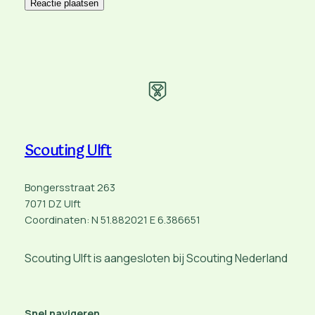
Scouting Ulft
Bongersstraat 263
7071 DZ Ulft
Coordinaten: N 51.882021 E 6.386651
Scouting Ulft is aangesloten bij Scouting Nederland
Snel navigeren