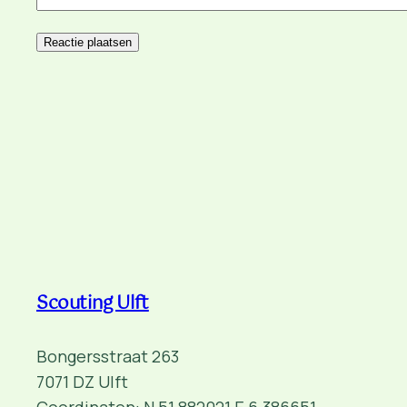
Scouting Ulft
Bongersstraat 263
7071 DZ Ulft
Coordinaten: N 51.882021 E 6.386651