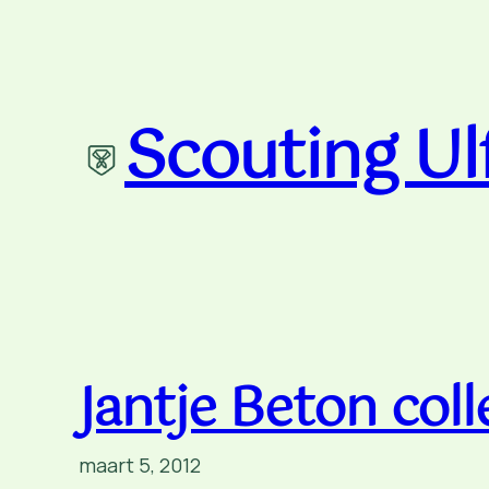
Ga
naar
de
inhoud
Scouting Ul
Jantje Beton col
maart 5, 2012