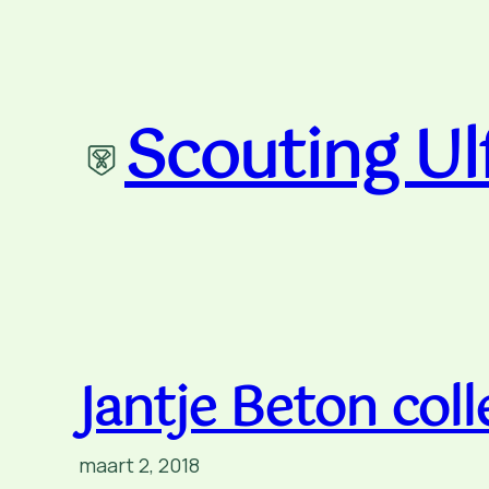
Ga
naar
de
inhoud
Scouting Ul
Jantje Beton col
maart 2, 2018