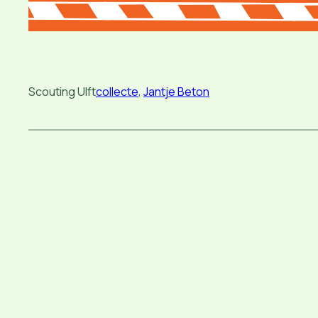
Scouting Ulft
collecte
, 
Jantje Beton