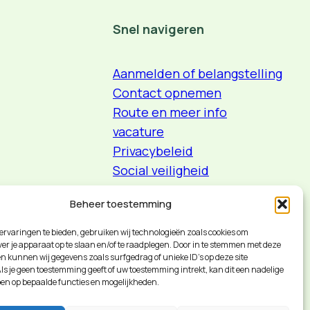
Snel navigeren
Aanmelden of belangstelling
Contact opnemen
Route en meer info
vacature
Privacybeleid
Social veiligheid
Beheer toestemming
ervaringen te bieden, gebruiken wij technologieën zoals cookies om
ver je apparaat op te slaan en/of te raadplegen. Door in te stemmen met deze
n kunnen wij gegevens zoals surfgedrag of unieke ID's op deze site
ls je geen toestemming geeft of uw toestemming intrekt, kan dit een nadelige
en op bepaalde functies en mogelijkheden.