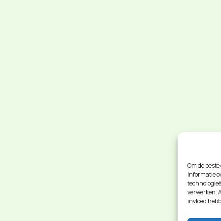
Om de beste 
informatie o
technologieë
verwerken. A
invloed hebb