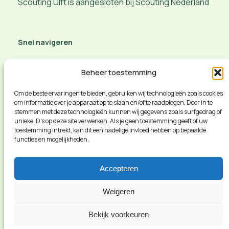
Scouting Ulft is aangesloten bij Scouting Nederland
Snel navigeren
Aanmelden of belangstelling
Beheer toestemming
Contact opnemen
Route en meer info
Om de beste ervaringen te bieden, gebruiken wij technologieën zoals cookies
om informatie over je apparaat op te slaan en/of te raadplegen. Door in te
vacature
stemmen met deze technologieën kunnen wij gegevens zoals surfgedrag of
Privacybeleid
unieke ID's op deze site verwerken. Als je geen toestemming geeft of uw
Social veiligheid
toestemming intrekt, kan dit een nadelige invloed hebben op bepaalde
functies en mogelijkheden.
Accepteren
Weigeren
Bekijk voorkeuren
Scouting Ulft
Instagram
Faceboo
X