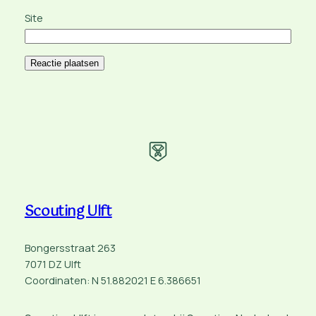
Site
Scouting Ulft
Bongersstraat 263
7071 DZ Ulft
Coordinaten: N 51.882021 E 6.386651