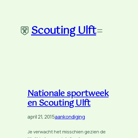
Ga
naar
de
Scouting Ulft
inhoud
Nationale sportweek
en Scouting Ulft
april 21, 2015
aankondiging
Je verwacht het misschien gezien de