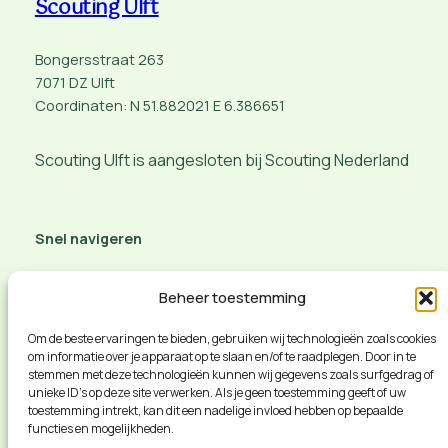
Scouting Ulft
Bongersstraat 263
7071 DZ Ulft
Coordinaten: N 51.882021 E 6.386651
Scouting Ulft is aangesloten bij Scouting Nederland
Snel navigeren
Aanmelden of belangstelling
Beheer toestemming
Contact opnemen
Route en meer info
Om de beste ervaringen te bieden, gebruiken wij technologieën zoals cookies
om informatie over je apparaat op te slaan en/of te raadplegen. Door in te
vacature
stemmen met deze technologieën kunnen wij gegevens zoals surfgedrag of
Privacybeleid
unieke ID's op deze site verwerken. Als je geen toestemming geeft of uw
Social veiligheid
toestemming intrekt, kan dit een nadelige invloed hebben op bepaalde
functies en mogelijkheden.